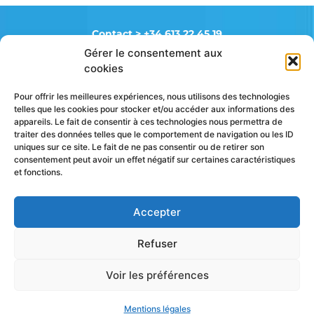
Contact >
+34 613 22 45 19
Gérer le consentement aux
cookies
FAQ
Mentions légales
Pour offrir les meilleures expériences, nous utilisons des technologies
Politique de cookies (UE)
telles que les cookies pour stocker et/ou accéder aux informations des
appareils. Le fait de consentir à ces technologies nous permettra de
traiter des données telles que le comportement de navigation ou les ID
uniques sur ce site. Le fait de ne pas consentir ou de retirer son
Suivez toute notre actu
consentement peut avoir un effet négatif sur certaines caractéristiques
et fonctions.
Accepter
Refuser
© 2026 / 100% PADEL – Fabricant et installateur de terrains
de padel • Design & conception du site internet :
Laetitia
Voir les préférences
Pons ae-graphiste
/ Développement :
Olivier Latger Agence
Pixels
Mentions légales