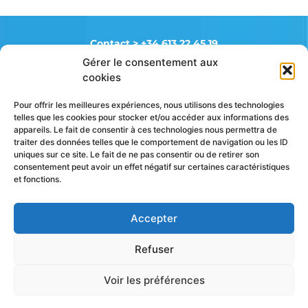
Contact >
+34 613 22 45 19
Gérer le consentement aux
cookies
FAQ
Mentions légales
Pour offrir les meilleures expériences, nous utilisons des technologies
Politique de cookies (UE)
telles que les cookies pour stocker et/ou accéder aux informations des
appareils. Le fait de consentir à ces technologies nous permettra de
traiter des données telles que le comportement de navigation ou les ID
uniques sur ce site. Le fait de ne pas consentir ou de retirer son
Suivez toute notre actu
consentement peut avoir un effet négatif sur certaines caractéristiques
et fonctions.
Accepter
Refuser
© 2026 / 100% PADEL – Fabricant et installateur de terrains
de padel • Design & conception du site internet :
Laetitia
Voir les préférences
Pons ae-graphiste
/ Développement :
Olivier Latger Agence
Pixels